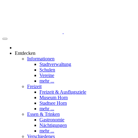
Entdecken
Informationen
Stadtverwaltung
Schulen
Vereine
mehr ...
Freizeit
Freizeit & Ausflugsziele
Museum Horn
Stadtsee Horn
mehr ...
Essen & Trinken
Gastronomie
Nächtigungen
mehr ...
Verschiedenes