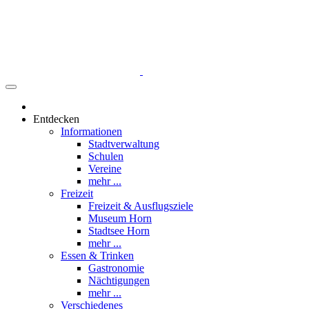
Entdecken
Informationen
Stadtverwaltung
Schulen
Vereine
mehr ...
Freizeit
Freizeit & Ausflugsziele
Museum Horn
Stadtsee Horn
mehr ...
Essen & Trinken
Gastronomie
Nächtigungen
mehr ...
Verschiedenes