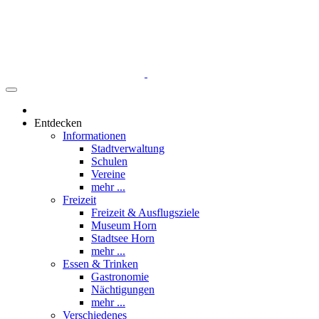
Entdecken
Informationen
Stadtverwaltung
Schulen
Vereine
mehr ...
Freizeit
Freizeit & Ausflugsziele
Museum Horn
Stadtsee Horn
mehr ...
Essen & Trinken
Gastronomie
Nächtigungen
mehr ...
Verschiedenes