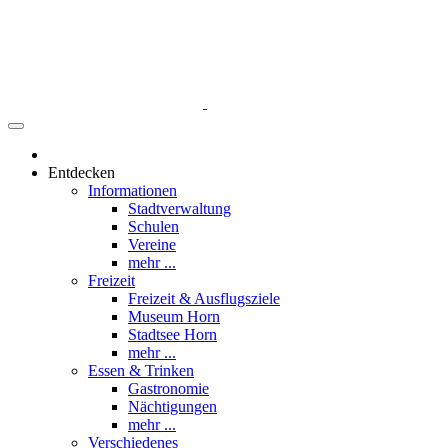
Entdecken
Informationen
Stadtverwaltung
Schulen
Vereine
mehr ...
Freizeit
Freizeit & Ausflugsziele
Museum Horn
Stadtsee Horn
mehr ...
Essen & Trinken
Gastronomie
Nächtigungen
mehr ...
Verschiedenes