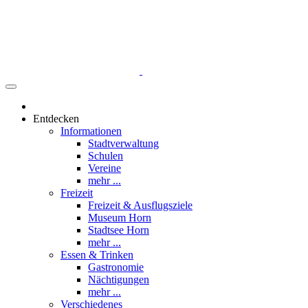
Entdecken
Informationen
Stadtverwaltung
Schulen
Vereine
mehr ...
Freizeit
Freizeit & Ausflugsziele
Museum Horn
Stadtsee Horn
mehr ...
Essen & Trinken
Gastronomie
Nächtigungen
mehr ...
Verschiedenes