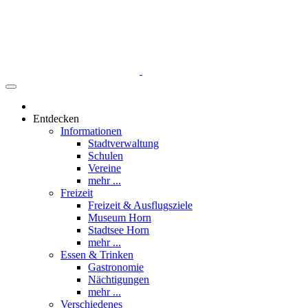
Entdecken
Informationen
Stadtverwaltung
Schulen
Vereine
mehr ...
Freizeit
Freizeit & Ausflugsziele
Museum Horn
Stadtsee Horn
mehr ...
Essen & Trinken
Gastronomie
Nächtigungen
mehr ...
Verschiedenes