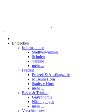
Entdecken
Informationen
Stadtverwaltung
Schulen
Vereine
mehr ...
Freizeit
Freizeit & Ausflugsziele
Museum Horn
Stadtsee Horn
mehr ...
Essen & Trinken
Gastronomie
Nächtigungen
mehr ...
Verschiedenes