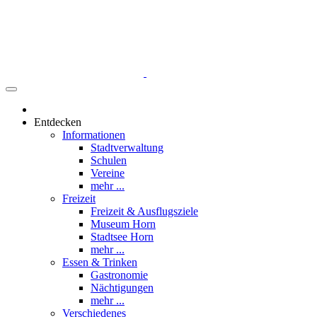
Entdecken
Informationen
Stadtverwaltung
Schulen
Vereine
mehr ...
Freizeit
Freizeit & Ausflugsziele
Museum Horn
Stadtsee Horn
mehr ...
Essen & Trinken
Gastronomie
Nächtigungen
mehr ...
Verschiedenes