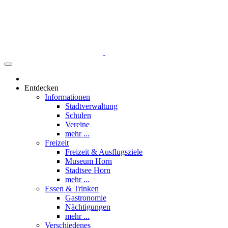
Entdecken
Informationen
Stadtverwaltung
Schulen
Vereine
mehr ...
Freizeit
Freizeit & Ausflugsziele
Museum Horn
Stadtsee Horn
mehr ...
Essen & Trinken
Gastronomie
Nächtigungen
mehr ...
Verschiedenes