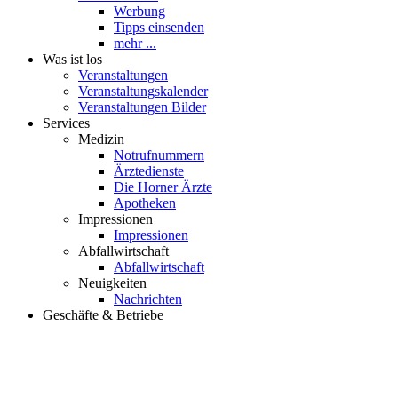
Veranstaltungskalender
Veranstaltungen Bilder
Services
Medizin
Notrufnummern
Ärztedienste
Die Horner Ärzte
Apotheken
Impressionen
Impressionen
Abfallwirtschaft
Abfallwirtschaft
Neuigkeiten
Nachrichten
Geschäfte & Betriebe
HORN iST VORN Partner
Übersicht Partner
unsere Partner stellen sich vor
Partner werden
Betriebe
60 Sekunden bei…
3.Platz für Motorsägenkünstler