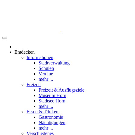
Entdecken
Informationen
Stadtverwaltung
Schulen
Vereine
mehr ...
Freizeit
Freizeit & Ausflugsziele
Museum Horn
Stadtsee Horn
mehr ...
Essen & Trinken
Gastronomie
Nächtigungen
mehr ...
Verschiedenes
Werbung
Tipps einsenden
mehr ...
Was ist los
Veranstaltungen