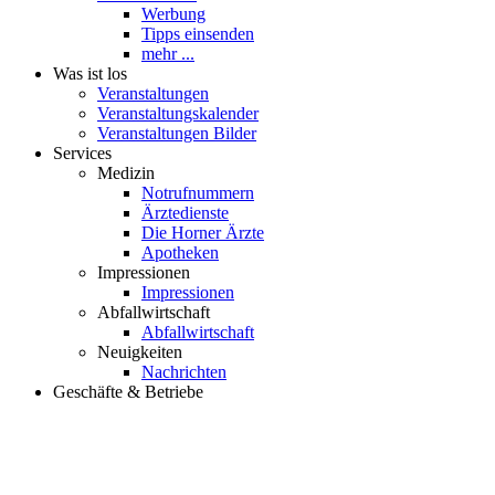
Veranstaltungskalender
Veranstaltungen Bilder
Services
Medizin
Notrufnummern
Ärztedienste
Die Horner Ärzte
Apotheken
Impressionen
Impressionen
Abfallwirtschaft
Abfallwirtschaft
Neuigkeiten
Nachrichten
Geschäfte & Betriebe
HORN iST VORN Partner
Übersicht Partner
unsere Partner stellen sich vor
Partner werden
Betriebe
60 Sekunden bei…
Kinzel Villa - im Jahr 2017