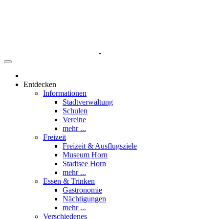
Entdecken
Informationen
Stadtverwaltung
Schulen
Vereine
mehr ...
Freizeit
Freizeit & Ausflugsziele
Museum Horn
Stadtsee Horn
mehr ...
Essen & Trinken
Gastronomie
Nächtigungen
mehr ...
Verschiedenes
Werbung
Tipps einsenden
mehr ...
Was ist los
Veranstaltungen