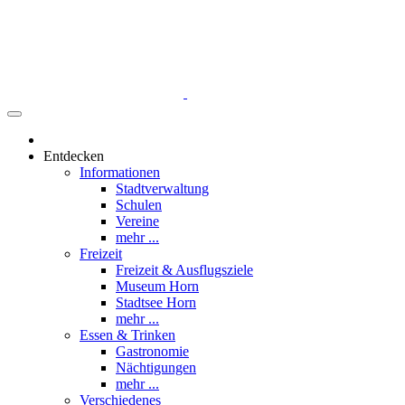
Entdecken
Informationen
Stadtverwaltung
Schulen
Vereine
mehr ...
Freizeit
Freizeit & Ausflugsziele
Museum Horn
Stadtsee Horn
mehr ...
Essen & Trinken
Gastronomie
Nächtigungen
mehr ...
Verschiedenes