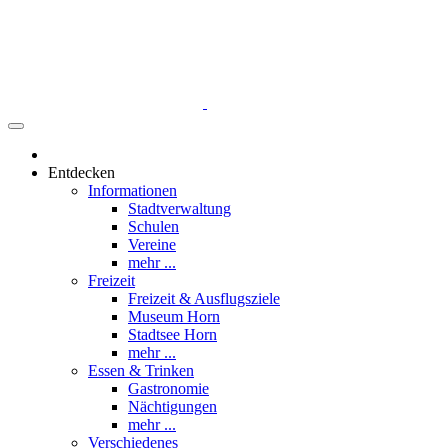
Entdecken
Informationen
Stadtverwaltung
Schulen
Vereine
mehr ...
Freizeit
Freizeit & Ausflugsziele
Museum Horn
Stadtsee Horn
mehr ...
Essen & Trinken
Gastronomie
Nächtigungen
mehr ...
Verschiedenes