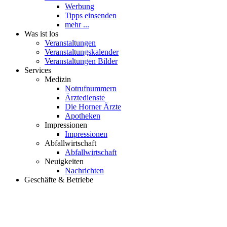
Veranstaltungskalender
Veranstaltungen Bilder
Services
Medizin
Notrufnummern
Ärztedienste
Die Horner Ärzte
Apotheken
Impressionen
Impressionen
Abfallwirtschaft
Abfallwirtschaft
Neuigkeiten
Nachrichten
Geschäfte & Betriebe
HORN iST VORN Partner
Übersicht Partner
unsere Partner stellen sich vor
Partner werden
Betriebe
60 Sekunden bei…
Begleiteter Rundgang durch Eg