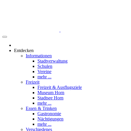
Entdecken
Informationen
Stadtverwaltung
Schulen
Vereine
mehr ...
Freizeit
Freizeit & Ausflugsziele
Museum Horn
Stadtsee Horn
mehr ...
Essen & Trinken
Gastronomie
Nächtigungen
mehr ...
Verschiedenes
Werbung
Tipps einsenden
mehr ...
Was ist los
Veranstaltungen